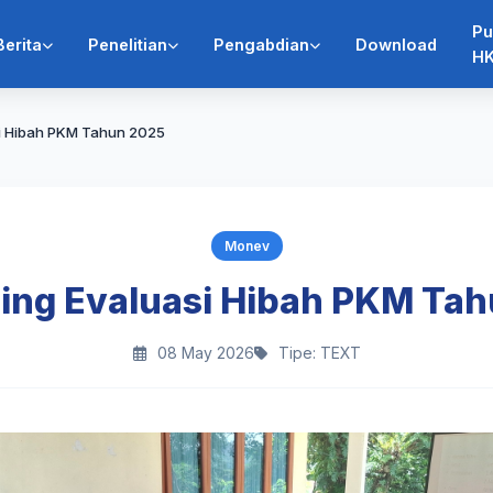
Pu
Berita
Penelitian
Pengabdian
Download
HK
si Hibah PKM Tahun 2025
Monev
ing Evaluasi Hibah PKM Ta
08 May 2026
Tipe: TEXT