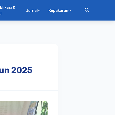
blikasi &
Jurnal
Kepakaran
I
hun 2025