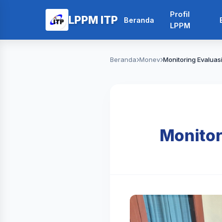
Profil
LPPM ITP
Beranda
LPPM
Beranda
Monev
Monitoring Evalua
Monitor