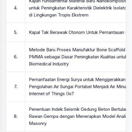
Kajian Fundamental Material Baru Nanokomposit Gra
4.
untuk Peningkatan Karakteristik Dielektrik Isolator
di Lingkungan Tropis Ekstrem
5.
Kapal Tak Berawak Otonom Untuk Pemantauan Baw
Metode Baru Proses Manufaktur Bone Scaffold dari
6.
PMMA sebagai Dasar Peningkatan Kualitas untuk k
Biomedical Industry
Pemanfaatan Energi Surya untuk Menggerakkan P
7.
Pengolahan Air Sungai Portabel Menjadi Air Minum 
Internet of Things (IoT
Penentuan Indek Seismik Gedung Beton Bertulang 
8.
Rawan Gempa dengan Menerapkan Model Analitik 
Masonry