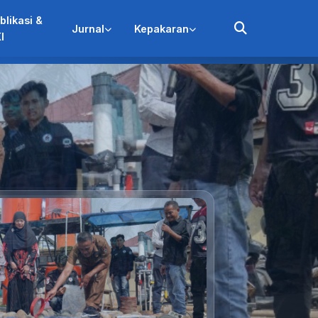
blikasi &
Jurnal
Kepakaran
I