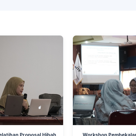
elatihan Proposal Hibah
Workshop Pembekala