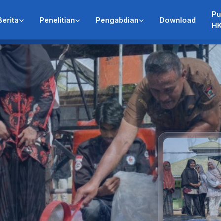
Pu
Berita
Penelitian
Pengabdian
Download
HK