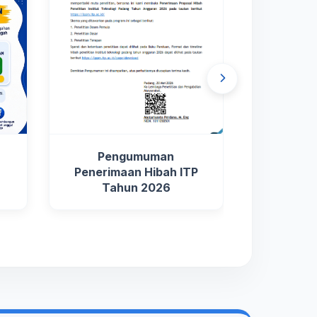
Pengumuman
Timelin
Penerimaan Hibah ITP
Hibah I
Tahun 2026